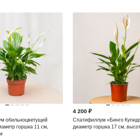
4 200 ₽
м обильноцветущий
Спатифиллум «Бинго Купидо
аметр горшка 11 см,
диаметр горшка 17 см, высот
м