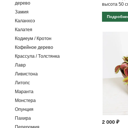
дерево
высота 50 с
Замия
Подробне
Каланхоэ
Калатея
Кодиеум / Кротон
Кофейное дерево
Крассула / Толстянка
Лавр
Ливистона
Литопс
Маранта
Монстера
Опунция
Пахира
2 000 ₽
Пеперомия