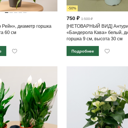
-50%
750 ₽
1 500 ₽
 Рейн», диаметр горшка
[НЕТОВАРНЫЙ ВИД] Антур
та 60 см
«Бандерола Кава» белый, д
горшка 9 см, высота 30 см
е
Подробнее