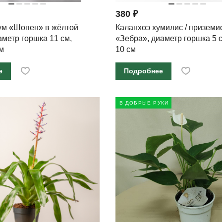
380 ₽
м «Шопен» в жёлтой
Каланхоэ хумилис / приземи
аметр горшка 11 см,
«Зебра», диаметр горшка 5 
м
10 см
е
Подробнее
В ДОБРЫЕ РУКИ