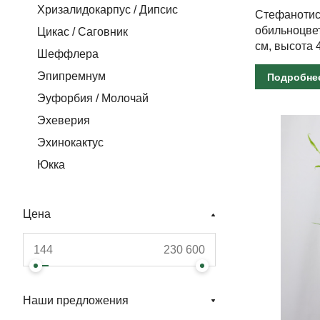
Хризалидокарпус / Дипсис
Стефанотис
обильноцве
Цикас / Саговник
см, высота 
Шеффлера
Эпипремнум
Подробне
Эуфорбия / Молочай
Эхеверия
Эхинокактус
Юкка
Цена
Наши предложения