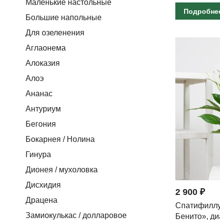
Маленькие настольные
Подробне
Большие напольные
Для озеленения
Аглаонема
Алоказия
Алоэ
Ананас
Антуриум
Бегония
Бокарнея / Нолина
Гинура
Дионея / мухоловка
Дисхидия
2 900 ₽
Драцена
Спатифиллу
Замиокулькас / долларовое
Бенито», ди