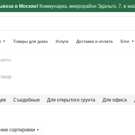
воза в Москве!
Коммунарка, микрорайон Эдальго, 7, в ма
ы
Товары для дома
Услуги
Доставка и оплата
Блог
 цветы
товар
щие
Съедобные
Для открытого грунта
Для офиса
нию сортировки