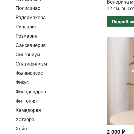
Венерина м
Полисциас
12 см, высо
Радермахера
Подробне
Рипсалис
Розмарин
Сансевиерия
Сингониум
Спатифиллум
Фаленопсис
Фикус
Филодендрон
Фиттония
Хамедорея
Хатиора
Хойя
2 000 ₽