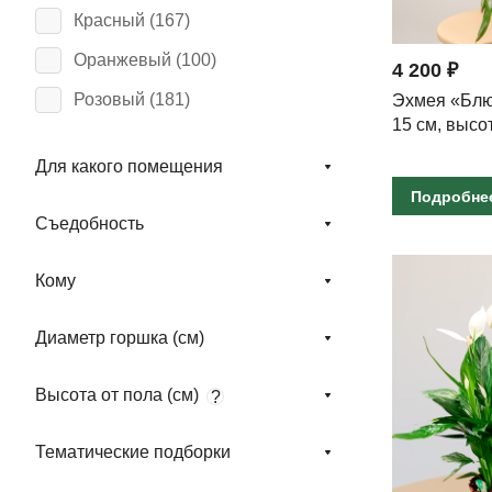
Красный (
167
)
Оранжевый (
100
)
4 200 ₽
Розовый (
181
)
Эхмея «Блю
15 см, высо
Фиолетовый (
55
)
Для какого помещения
Синий (
3
)
Подробне
Чёрный (
5
)
Съедобность
Кому
Диаметр горшка (см)
Высота от пола (см)
?
Тематические подборки