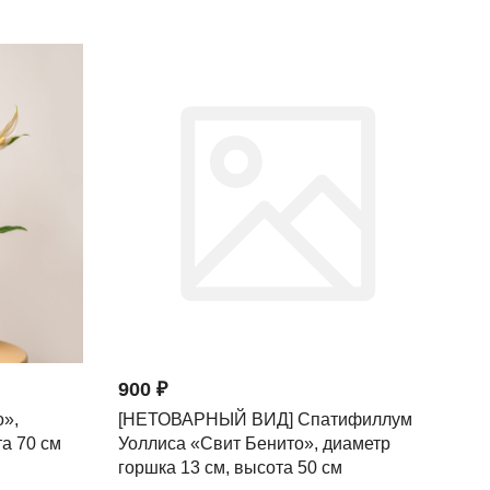
900 ₽
»,
[НЕТОВАРНЫЙ ВИД] Спатифиллум
а 70 см
Уоллиса «Свит Бенито», диаметр
горшка 13 см, высота 50 см