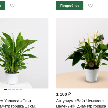
е
Подробнее
1 100 ₽
м Уоллиса «Свит
Антуриум «Вайт Чемпион»,
аметр горшка 13 см,
маленький, диаметр горшка 7