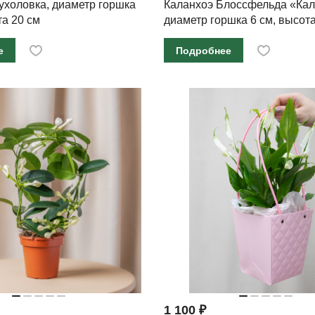
ухоловка, диаметр горшка
Каланхоэ Блоссфельда «Кал
та 20 см
диаметр горшка 6 см, высота
е
Подробнее
1 100 ₽