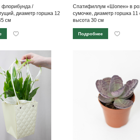
 флорибунда /
Спатифиллум «Шопен» в ро
тущий, диаметр горшка 12
сумочке, диаметр горшка 11 
45 см
высота 30 см
е
Подробнее