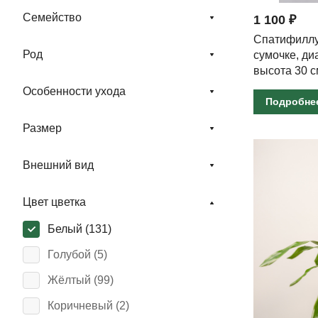
Семейство
1 100 ₽
Спатифиллу
Род
сумочке, ди
высота 30 с
Особенности ухода
Подробне
Размер
Внешний вид
Цвет цветка
Белый (
131
)
Голубой (
5
)
Жёлтый (
99
)
Коричневый (
2
)