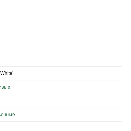
White'
ивые
венные