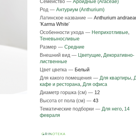
Семейство
—
Ароидные (Araceae)
Род
—
Антуриум (Anthurium)
Латинское название
—
Anthurium andrae
'Karma White'
Особенности ухода
—
Неприхотливые
,
Теневыносливые
Размер
—
Средние
Внешний вид
—
Цветущие
,
Декоративно-
лиственные
Цвет цветка
—
Белый
Для какого помещения
—
Для квартиры
,
кафе и ресторана
,
Для офиса
Диаметр горшка (см)
—
12
Высота от пола (см)
—
43
Тематические подборки
—
Для него
,
14
февраля