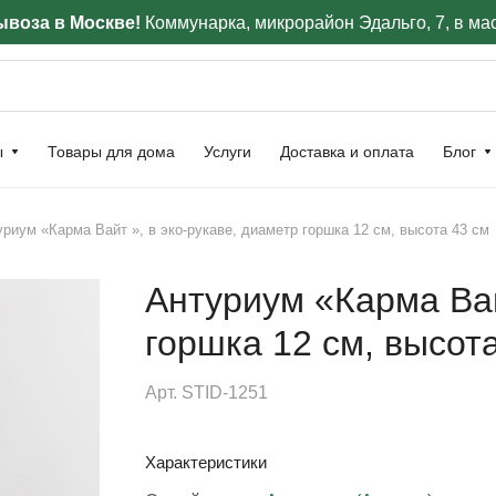
воза в Москве!
Коммунарка, микрорайон Эдальго, 7, в ма
ы
Товары для дома
Услуги
Доставка и оплата
Блог
риум «Карма Вайт », в эко-рукаве, диаметр горшка 12 см, высота 43 см
Антуриум «Карма Вай
горшка 12 см, высот
Арт.
STID-1251
Характеристики