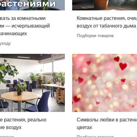
вать за комнатными
Комнатные растения, оч
ми — исчерпывающий
воздух от табачного дыма
 начинающих
Подборки товаров
уходу
е растения, реально
Символы любви в растени
е воздух
цветах