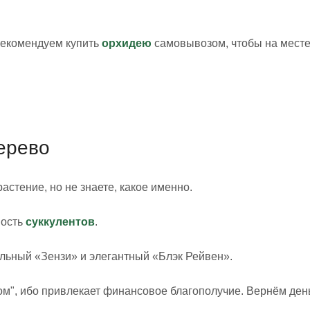
 рекомендуем купить
орхидею
самовывозом, чтобы на мест
ерево
астение, но не знаете, какое именно.
вость
суккулентов
.
ельный «Зензи» и элегантный «Блэк Рейвен».
м", ибо привлекает финансовое благополучие. Вернём день