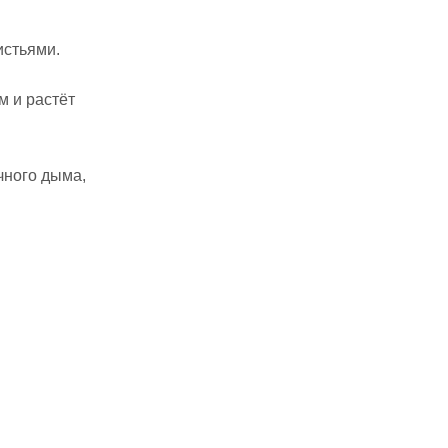
истьями.
м и растёт
чного дыма,