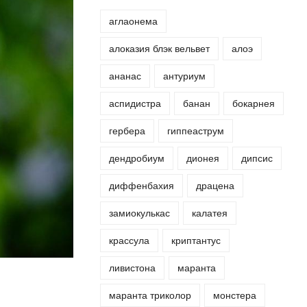
аглаонема
алоказия блэк вельвет
алоэ
ананас
антуриум
аспидистра
банан
бокарнея
гербера
гиппеаструм
дендробиум
дионея
дипсис
диффенбахия
драцена
замиокулькас
калатея
крассула
криптантус
ливистона
маранта
маранта триколор
монстера