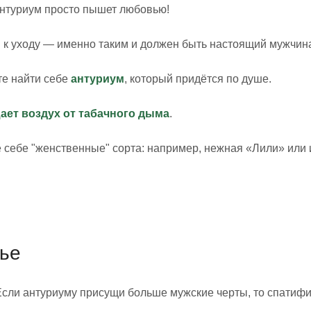
антуриум просто пышет любовью!
н к уходу — именно таким и должен быть настоящий мужчин
те найти себе
антуриум
, который придётся по душе.
ает воздух от табачного дыма
.
е себе "женственные" сорта: например, нежная «Лили» или
ье
Если антуриуму присущи больше мужские черты, то спатиф