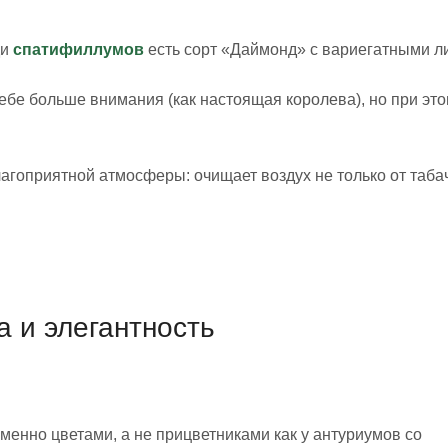
ди
спатифиллумов
есть сорт «Даймонд» с вариегатными л
себе больше внимания (как настоящая королева), но при это
агоприятной атмосферы: очищает воздух не только от таба
 и элегантность
енно цветами, а не прицветниками как у антуриумов со