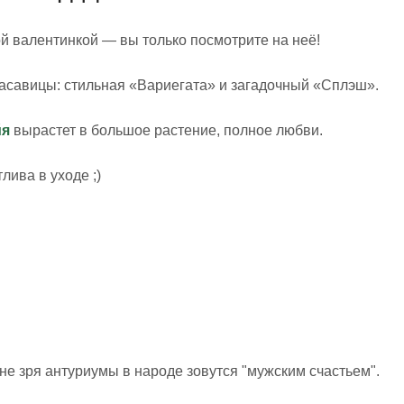
й валентинкой — вы только посмотрите на неё!
расавицы: стильная «Вариегата» и загадочный «Сплэш».
йя
вырастет в большое растение, полное любви.
лива в уходе ;)
е зря антуриумы в народе зовутся "мужским счастьем".