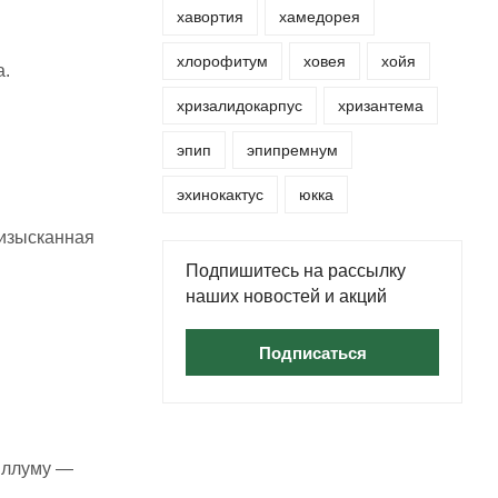
хавортия
хамедорея
хлорофитум
ховея
хойя
а.
хризалидокарпус
хризантема
эпип
эпипремнум
эхинокактус
юкка
 изысканная
Подпишитесь на рассылку
наших новостей и акций
Подписаться
иллуму —