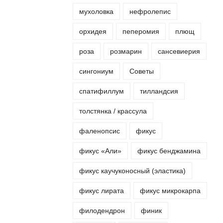
мухоловка
нефролепис
орхидея
пеперомия
плющ
роза
розмарин
сансевиерия
сингониум
Советы
спатифиллум
тилландсия
толстянка / крассула
фаленопсис
фикус
фикус «Али»
фикус бенджамина
фикус каучуконосный (эластика)
фикус лирата
фикус микрокарпа
филодендрон
финик