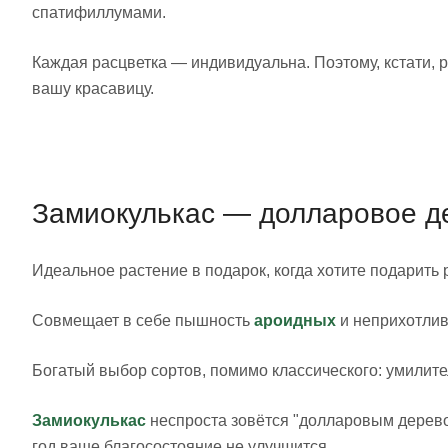
спатифиллумами.
Каждая расцветка — индивидуальна. Поэтому, кстати,
вашу красавицу.
Замиокулькас — долларовое д
Идеальное растение в подарок, когда хотите подарить р
Совмещает в себе пышность
ароидных
и неприхотли
Богатый выбор сортов, помимо классического: умилит
Замиокулькас
неспроста зовётся "долларовым дерево
год ваше благосостояние не улучшится.