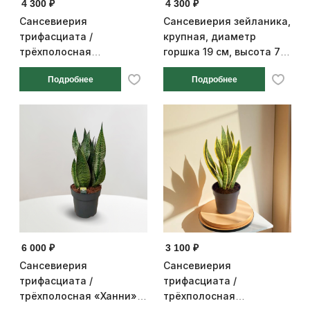
4 300 ₽
4 300 ₽
Сансевиерия
Сансевиерия зейланика,
трифасциата /
крупная, диаметр
трёхполосная
горшка 19 см, высота 70
«Лауренти», большая,
см
Подробнее
Подробнее
диаметр горшка 19 см,
высота 70 см
6 000 ₽
3 100 ₽
Сансевиерия
Сансевиерия
трифасциата /
трифасциата /
трёхполосная «Ханни»,
трёхполосная