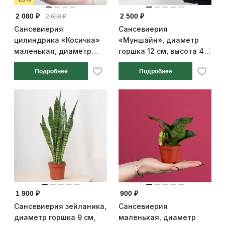
2 080 ₽
2 500 ₽
2 600 ₽
Сансевиерия
Сансевиерия
цилиндрика «Косичка»
«Муншайн», диаметр
маленькая, диаметр
горшка 12 см, высота 40
горшка 6 см, высота 12
см
Подробнее
Подробнее
см
1 900 ₽
900 ₽
Сансевиерия зейланика,
Сансевиерия
диаметр горшка 9 см,
маленькая, диаметр