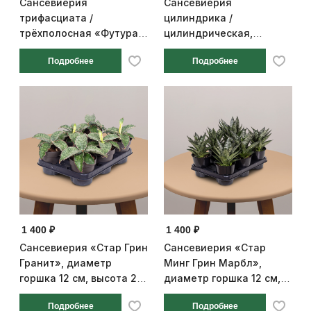
Сансевиерия
Сансевиерия
трифасциата /
цилиндрика /
трёхполосная «Футура
цилиндрическая,
Суперба», в
косичка, диаметр
Подробнее
Подробнее
терракотовом кашпо,
горшка 8,5 см, высота 30
диаметр горшка 12 см,
см
высота 30 см
1 400 ₽
1 400 ₽
Сансевиерия «Стар Грин
Сансевиерия «Стар
Гранит», диаметр
Минг Грин Марбл»,
горшка 12 см, высота 25
диаметр горшка 12 см,
см
высота 22 см
Подробнее
Подробнее