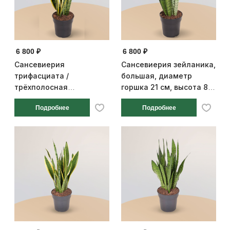
6 800 ₽
6 800 ₽
Сансевиерия
Сансевиерия зейланика,
трифасциата /
большая, диаметр
трёхполосная
горшка 21 см, высота 80
«Лауренти», высокая,
см
Подробнее
Подробнее
диаметр горшка 21 см,
высота 80 см