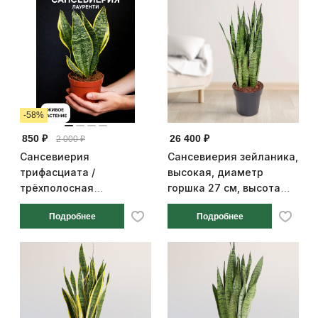
-58%
850 ₽
26 400 ₽
2 000 ₽
Сансевиерия
Сансевиерия зейланика,
трифасциата /
высокая, диаметр
трёхполосная
горшка 27 см, высота
«Лауренти», диаметр
100 см
Подробнее
Подробнее
горшка 11 см, высота 30
см