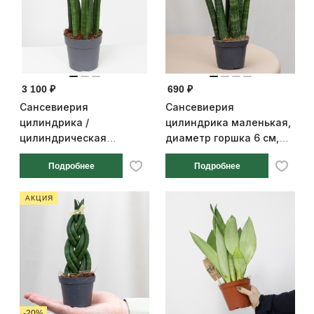
3 100 ₽
690 ₽
Сансевиерия
Сансевиерия
цилиндрика /
цилиндрика маленькая,
цилиндрическая
диаметр горшка 6 см,
«Спагетти», диаметр
высота 15 см
Подробнее
Подробнее
горшка 12 см, высота 40
см
АКЦИЯ
-20%