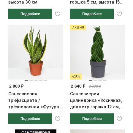
высота 30 см
горшка 5 см, высота 15
см
Подробнее
Подробнее
АКЦИЯ
-20%
2 000 ₽
2 640 ₽
3 300 ₽
Сансевиерия
Сансевиерия
трифасциата /
цилиндрика «Косичка»,
трёхполосная «Футура
диаметр горшка 12 см,
Суперба», диаметр
высота 40 см
Подробнее
Подробнее
горшка 12 см, высота 35
см