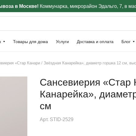
воза в Москве!
Коммунарка, микрорайон Эдальго, 7, в ма
ы
Товары для дома
Услуги
Доставка и оплата
Блог
виерия «Стар Канари / Звёздная Канарейка», диаметр горшка 12 см, выс
Сансевиерия «Стар 
Канарейка», диаметр
см
Арт.
STID-2529