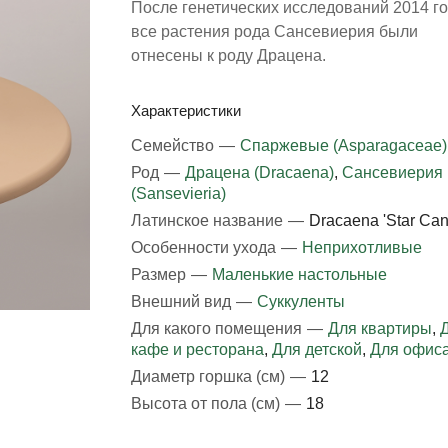
После генетических исследований 2014 г
все растения рода Сансевиерия были
отнесены к роду Драцена.
Характеристики
Семейство
—
Спаржевые (Asparagaceae)
Род
—
Драцена (Dracaena)
,
Сансевиерия
(Sansevieria)
Латинское название
—
Dracaena 'Star Can
Особенности ухода
—
Неприхотливые
Размер
—
Маленькие настольные
Внешний вид
—
Суккуленты
Для какого помещения
—
Для квартиры
,
кафе и ресторана
,
Для детской
,
Для офис
Диаметр горшка (см)
—
12
Высота от пола (см)
—
18