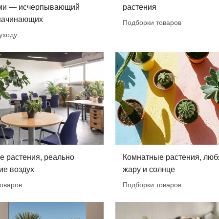
ми — исчерпывающий
растения
 начинающих
Подборки товаров
уходу
е растения, реально
Комнатные растения, лю
е воздух
жару и солнце
оваров
Подборки товаров