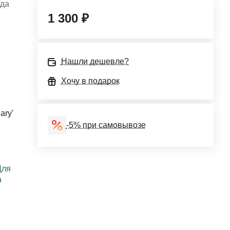
ода
1 300 ₽
Нашли дешевле?
Хочу в подарок
ary'
-5% при самовывозе
Для
а