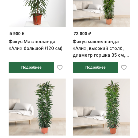
5 900 ₽
72 600 ₽
Фикус Маклелланда
Фикус маклелланда
«Али» большой (120 см)
«Али», высокий столб,
диаметр горшка 35 см,
высота 200 см
Подробнее
Подробнее