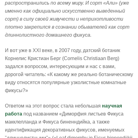
распространились по всему миру. И сорт «Али» (уже
именно как официально искусственно выведенный
сорт) в силу своей живучести и неприхотливости
плотно закрепился в сознании обывателей как сорт
длиннолистного домашнего фикуса.
И вот уже в XXI веке, в 2007 году, датский ботаник
Корнелис Кристиан Берг (Cornelis Christiaan Berg)
задался вопросом, интересующим и нас с вами,
дорогой читатель: «К какому же реально ботаническому
виду относятся популярные узколистные комнатные
фикусы?»
Ответом на этот вопрос стала небольшая
научная
работа
под названием «Диморфия листьев Фикуса
макклелланда и Фикуса биненндийка, а также
идентификация декоративных фикусов, именуемых
"длиннолистными"» («Leaf dimorphy in Ficus binnendijkii