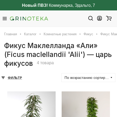
Новый ПВЗ!
Коммунарка, Эдальго, 7
Главная
Каталог
Комнатные растения
Фикус
Фикус Макл
Фикус Маклелланда «Али»
(Ficus maclellandii 'Alii') — царь
фикусов
4 товара
По возрастанию сортировки
ФИЛЬТР