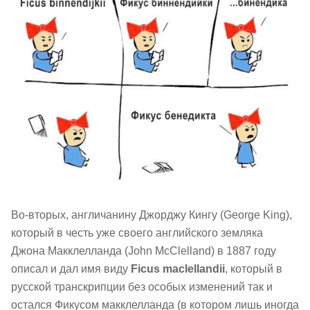
Во-вторых, англичанину Джорджу Кингу (George King),
который в честь уже своего английского земляка
Джона Макклелланда (John McClelland) в 1887 году
описал и дал имя виду
Ficus maclellandii
, который в
русской транскрипции без особых изменений так и
остался Фикусом макклелланда (в котором лишь иногда