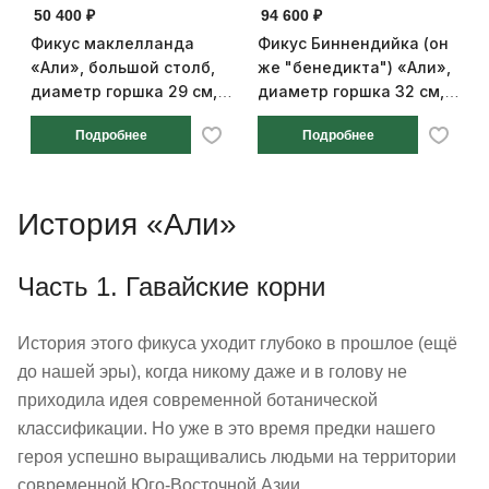
50 400 ₽
94 600 ₽
Фикус маклелланда
Фикус Биннендийка (он
«Али», большой столб,
же "бенедикта") «Али»,
диаметр горшка 29 см,
диаметр горшка 32 см,
высота 150 см
высота 180 см
Подробнее
Подробнее
История «Али»
Часть 1. Гавайские корни
История этого фикуса уходит глубоко в прошлое (ещё
до нашей эры), когда никому даже и в голову не
приходила идея современной ботанической
классификации. Но уже в это время предки нашего
героя успешно выращивались людьми на территории
современной Юго-Восточной Азии.