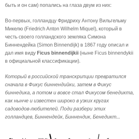
быть и он сам) попались на глаза двум из них:
Во-первых, голландцу Фридриху Антону Вильгельму
Микелю (Friedrich Anton Wilhelm Miquel), который в
честь своего голландского земляка Симона
Биннендейка (Simon Binnendijk) в 1867 году описал и
дал имя виду
Ficus binnendijkii
(ныне Ficus binnendykii
в официальной классификации).
Который в российской транскрипции превратился
сначала в Фикус биннендийки, затем в Фикус
биннедика, а потом и вовсе стал Фикусом бенедикта,
как нынче и известен широко в узких кругах
садоводов-любителей. Поди разбери этих
голландцев, Биннендейк, Биннендик, Бенедикт...