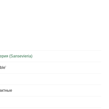
рия (Sansevieria)
ble'
пактные