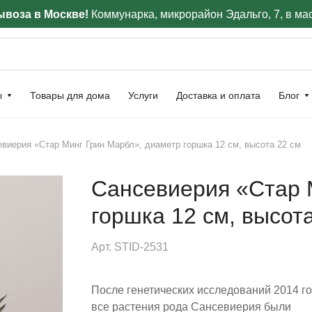
воза в Москве!
Коммунарка, микрорайон Эдальго, 7, в ма
ы
Товары для дома
Услуги
Доставка и оплата
Блог
виерия «Стар Минг Грин Марбл», диаметр горшка 12 см, высота 22 см
Сансевиерия «Стар 
горшка 12 см, высот
Арт.
STID-2531
После генетических исследований 2014 г
все растения рода Сансевиерия были