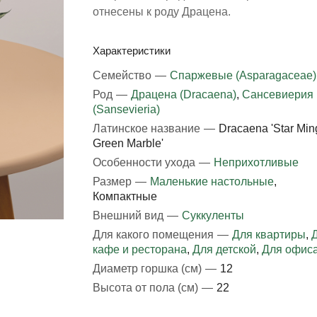
отнесены к роду Драцена.
Характеристики
Семейство
—
Спаржевые (Asparagaceae)
Род
—
Драцена (Dracaena)
,
Сансевиерия
(Sansevieria)
Латинское название
—
Dracaena 'Star Min
Green Marble'
Особенности ухода
—
Неприхотливые
Размер
—
Маленькие настольные
,
Компактные
Внешний вид
—
Суккуленты
Для какого помещения
—
Для квартиры
,
кафе и ресторана
,
Для детской
,
Для офис
Диаметр горшка (см)
—
12
Высота от пола (см)
—
22