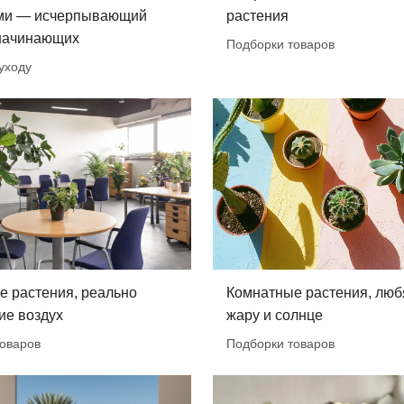
ми — исчерпывающий
растения
 начинающих
Подборки товаров
уходу
е растения, реально
Комнатные растения, лю
е воздух
жару и солнце
оваров
Подборки товаров