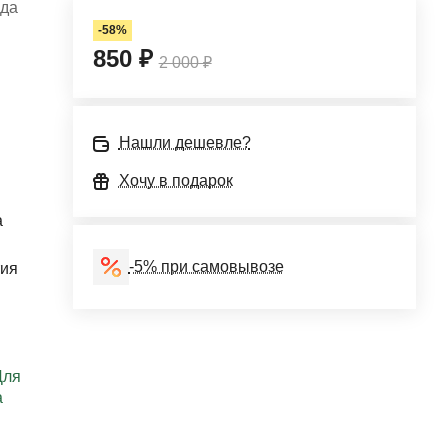
ода
-58%
850 ₽
2 000 ₽
Нашли дешевле?
Хочу в подарок
a
-5% при самовывозе
тия
Для
а