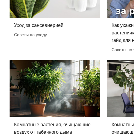
Уход за сансевиерией
Как ухажи
растения
Советы по уходу
гайд для
Советы по 
Комнатные растения, очищающие
Комнатны
воздух от табачного дыма
очищающи