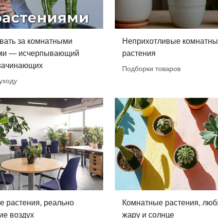
вать за комнатными
Неприхотливые комнатн
ми — исчерпывающий
растения
 начинающих
Подборки товаров
уходу
е растения, реально
Комнатные растения, лю
е воздух
жару и солнце