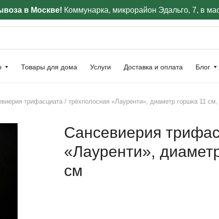
воза в Москве!
Коммунарка, микрорайон Эдальго, 7, в ма
ы
Товары для дома
Услуги
Доставка и оплата
Блог
виерия трифасциата / трёхполосная «Лауренти», диаметр горшка 11 см,
Сансевиерия трифас
«Лауренти», диаметр
см