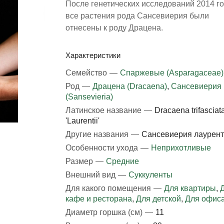
После генетических исследований 2014 г
все растения рода Сансевиерия были
отнесены к роду Драцена.
Характеристики
Семейство
—
Спаржевые (Asparagaceae)
Род
—
Драцена (Dracaena)
,
Сансевиерия
(Sansevieria)
Латинское название
—
Dracaena trifasciat
'Laurentii'
Другие названия
—
Сансевиерия лаурен
Особенности ухода
—
Неприхотливые
Размер
—
Средние
Внешний вид
—
Суккуленты
Для какого помещения
—
Для квартиры
,
кафе и ресторана
,
Для детской
,
Для офис
Диаметр горшка (см)
—
11