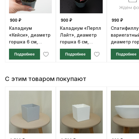
900 ₽
900 ₽
990 ₽
Каладиум
Каладиум «Перпл
Спатифилл
«Кейси», диаметр
Лайт», диаметр
вариегатны
горшка 6 см,
горшка 6 см,
диаметр го
высота 12 см
высота 12 см
см, высота 1
Подробнее
Подробнее
Подробнее
С этим товаром покупают