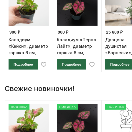
900 ₽
900 ₽
25 600 ₽
Каладиум
Каладиум «Перпл
Драцена
«Кейси», диаметр
Лайт», диаметр
душистая
горшка 6 см,
горшка 6 см,
«Варнески»,
высота 12 см
высота 12 см
ствола, диа
Подробнее
Подробнее
Подробнее
горшка 27 с
высота 140 
Свежие новиночки!
НОВИНКА
НОВИНКА
НОВИНКА