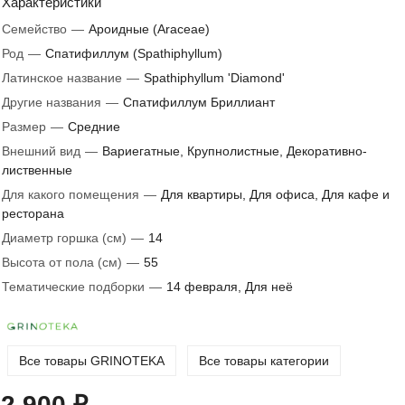
Характеристики
Семейство
—
Ароидные (Araceae)
Род
—
Спатифиллум (Spathiphyllum)
Латинское название
—
Spathiphyllum 'Diamond'
Другие названия
—
Спатифиллум Бриллиант
Размер
—
Средние
Внешний вид
—
Вариегатные, Крупнолистные, Декоративно-
лиственные
Для какого помещения
—
Для квартиры, Для офиса, Для кафе и
ресторана
Диаметр горшка (см)
—
14
Высота от пола (см)
—
55
Тематические подборки
—
14 февраля, Для неё
Все товары GRINOTEKA
Все товары категории
2 900 ₽