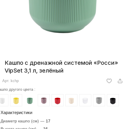
Кашпо с дренажной системой «Росси»
VipSet 3,1 л, зелёный
Арт.
kchp
ашпо другого цвета :
Характеристики
Диаметр кашпо (см)
—
17
Высота кашпо (см)
—
16