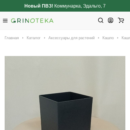
Новый ПВЗ!
Коммунарка, Эдальго, 7
Главная
Каталог
Аксессуары для растений
Кашпо
Кашп