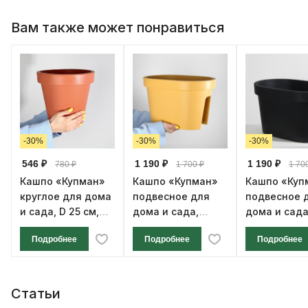
Вам также может понравиться
-30%
-30%
-30%
546 ₽
1 190 ₽
1 190 ₽
780 ₽
1 700 ₽
1 70
Кашпо «Купман»
Кашпо «Купман»
Кашпо «Куп
круглое для дома
подвесное для
подвесное 
и сада, D 25 см,
дома и сада,
дома и сада
объём 7 л,
объём 11 л, охра
объём 11 л,
Подробнее
Подробнее
Подробнее
терракот
антрацит
Статьи