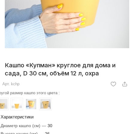
Кашпо «Купман» круглое для дома и
сада, D 30 см, объём 12 л, охра
Арт.
kchp
ругой размер кашпо этого цвета :
Характеристики
Диаметр кашпо (см)
—
30
Высота кашпо (см)
—
26