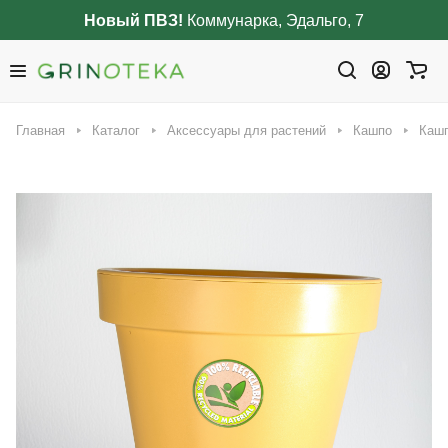
Новый ПВЗ!
Коммунарка, Эдальго, 7
Главная
Каталог
Аксессуары для растений
Кашпо
Кашп