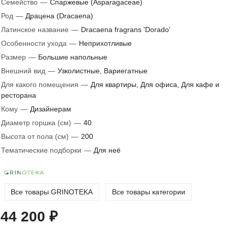
Семейство
—
Спаржевые (Asparagaceae)
Род
—
Драцена (Dracaena)
Латинское название
—
Dracaena fragrans 'Dorado'
Особенности ухода
—
Неприхотливые
Размер
—
Большие напольные
Внешний вид
—
Узколистные, Вариегатные
Для какого помещения
—
Для квартиры, Для офиса, Для кафе и
ресторана
Кому
—
Дизайнерам
Диаметр горшка (см)
—
40
Высота от пола (см)
—
200
Тематические подборки
—
Для неё
Все товары GRINOTEKA
Все товары категории
44 200 ₽