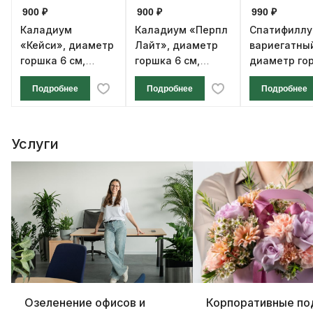
900 ₽
900 ₽
990 ₽
Каладиум
Каладиум «Перпл
Спатифилл
«Кейси», диаметр
Лайт», диаметр
вариегатны
горшка 6 см,
горшка 6 см,
диаметр го
высота 12 см
высота 12 см
см, высота 1
Подробнее
Подробнее
Подробнее
Услуги
Озеленение офисов и
Корпоративные по