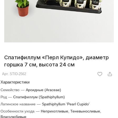
Спатифиллум «Перл Купидо», диаметр
горшка 7 см, высота 24 см
Арт.
STID-2562
Характеристики
Семейство
—
Ароидные (Araceae)
Род
—
Спатифиллум (Spathiphyllum)
Латинское название
—
Spathiphyllum 'Pearl Cupido'
Особенности ухода
—
Неприхотливые, Теневыносливые,
Влаголюбивые