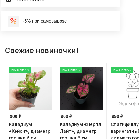
-5% при самовывозе
Свежие новиночки!
НОВИНКА
НОВИНКА
НОВИНКА
900 ₽
900 ₽
990 ₽
Каладиум
Каладиум «Перпл
Спатифилл
«Кейси», диаметр
Лайт», диаметр
вариегатны
горшка 6 см,
горшка 6 см,
диаметр го