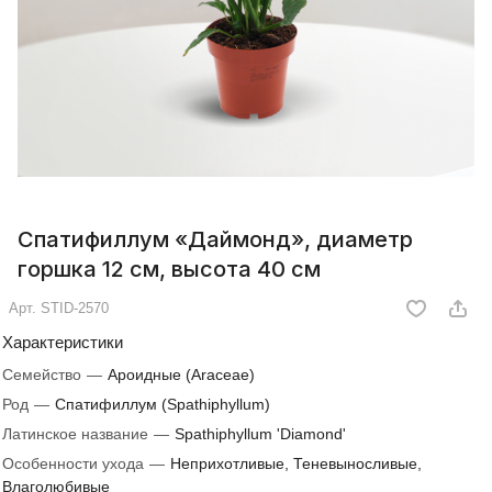
Спатифиллум «Даймонд», диаметр
горшка 12 см, высота 40 см
Арт.
STID-2570
Характеристики
Семейство
—
Ароидные (Araceae)
Род
—
Спатифиллум (Spathiphyllum)
Латинское название
—
Spathiphyllum 'Diamond'
Особенности ухода
—
Неприхотливые, Теневыносливые,
Влаголюбивые