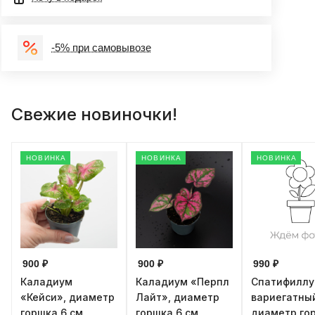
-5% при самовывозе
Свежие новиночки!
НОВИНКА
НОВИНКА
НОВИНКА
900 ₽
900 ₽
990 ₽
Каладиум
Каладиум «Перпл
Спатифилл
«Кейси», диаметр
Лайт», диаметр
вариегатны
горшка 6 см,
горшка 6 см,
диаметр го