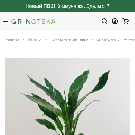
Новый ПВЗ!
Коммунарка, Эдальго, 7
Главная
Каталог
Комнатные растения
Спатифиллум — жен