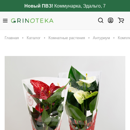
Новый ПВЗ!
Коммунарка, Эдальго, 7
Главная
Каталог
Комнатные растения
Антуриум
Компле