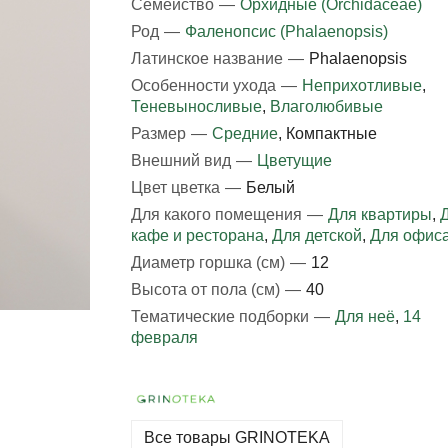
Семейство
—
Орхидные (Orchidaceae)
Род
—
Фаленопсис (Phalaenopsis)
Латинское название
—
Phalaenopsis
Особенности ухода
—
Неприхотливые
,
Теневыносливые
,
Влаголюбивые
Размер
—
Средние
, Компактные
Внешний вид
—
Цветущие
Цвет цветка
—
Белый
Для какого помещения
—
Для квартиры
,
кафе и ресторана
,
Для детской
,
Для офис
Диаметр горшка (см)
—
12
Высота от пола (см)
—
40
Тематические подборки
—
Для неё
,
14
февраля
Все товары GRINOTEKA