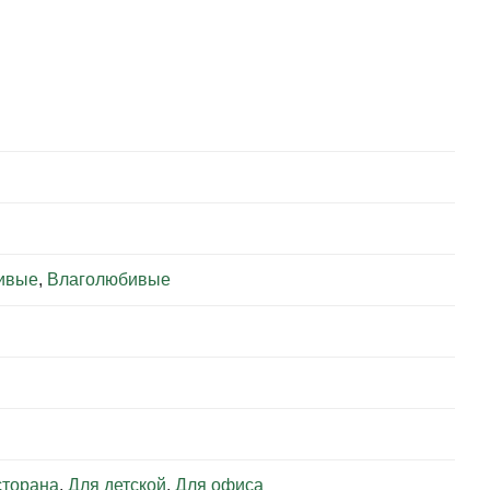
ивые
,
Влаголюбивые
сторана
,
Для детской
,
Для офиса