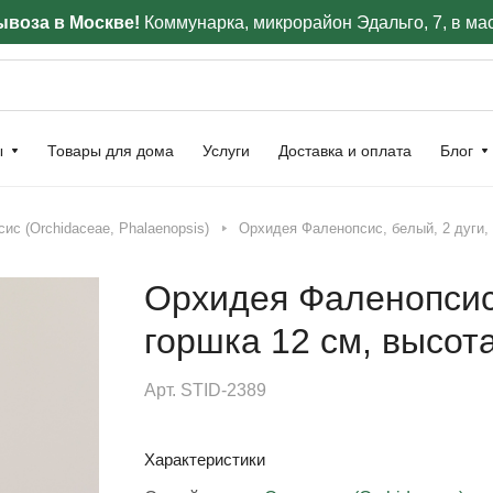
воза в Москве!
Коммунарка, микрорайон Эдальго, 7, в ма
ы
Товары для дома
Услуги
Доставка и оплата
Блог
с (Orchidaceae, Phalaenopsis)
Орхидея Фаленопсис, белый, 2 дуги, 
Орхидея Фаленопсис,
горшка 12 см, высот
Арт.
STID-2389
Характеристики