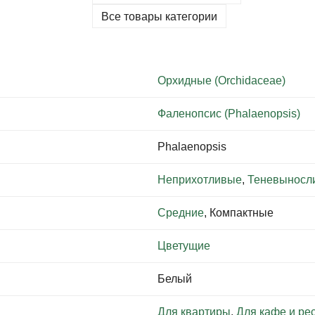
Все товары категории
Орхидные (Orchidaceae)
Фаленопсис (Phalaenopsis)
Phalaenopsis
Неприхотливые
,
Теневыносл
Средние
, Компактные
Цветущие
Белый
Для квартиры
,
Для кафе и ре