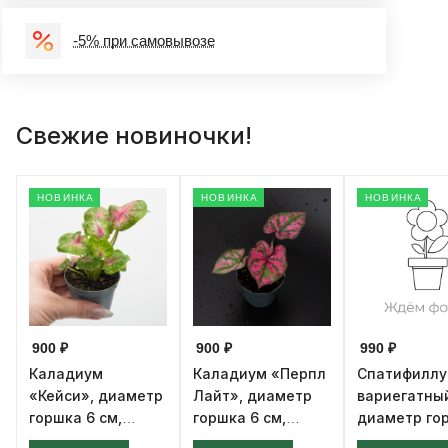
-5% при самовывозе
Свежие новиночки!
НОВИНКА
НОВИНКА
НОВИНКА
900 ₽
900 ₽
990 ₽
Каладиум
Каладиум «Перпл
Спатифилл
«Кейси», диаметр
Лайт», диаметр
вариегатны
горшка 6 см,
горшка 6 см,
диаметр го
высота 12 см
высота 12 см
см, высота 1