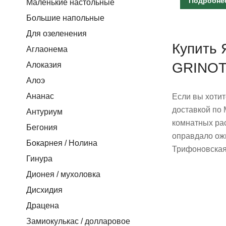
Подробне
Маленькие настольные
Большие напольные
Для озеленения
Купить 
Аглаонема
GRINO
Алоказия
Алоэ
Ананас
Если вы хотит
доставкой по 
Антуриум
комнатных рас
Бегония
оправдало ожи
Бокарнея / Нолина
Трифоновская
Гинура
Дионея / мухоловка
Дисхидия
Драцена
Замиокулькас / долларовое