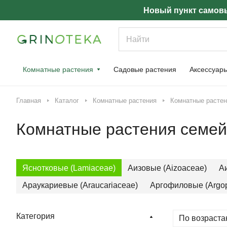
Новый пункт самовы
Комнатные растения
Садовые растения
Аксессуар
Главная
Каталог
Комнатные растения
Комнатные растен
Комнатные растения семей
Яснотковые (Lamiaceae)
Аизовые (Aizoaceae)
А
Араукариевые (Araucariaceae)
Аргофиловые (Argop
Категория
По возраста