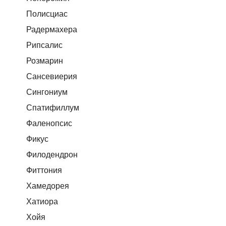
Полисциас
Радермахера
Рипсалис
Розмарин
Сансевиерия
Сингониум
Спатифиллум
Фаленопсис
Фикус
Филодендрон
Фиттония
Хамедорея
Хатиора
Хойя