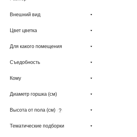
Асфоделовые
(Asphodelaceae) (
10
)
Внешний вид
Банановые (Musaceae) (
4
)
Цвет цветка
Бегониевые (Begoniaceae)
(
10
)
Для какого помещения
Бересклетовые (Celastraceae)
(
2
)
Съедобность
Бигнониевые (Bignoniaceae)
(
1
)
Кому
Бобовые (Fabaceae) (
1
)
Диаметр горшка (см)
Бромелиевые (Bromeliaceae)
(
184
)
Высота от пола (см)
?
Вересковые (Ericaceae) (
2
)
Тематические подборки
Виноградовые (Vitaceae) (
2
)