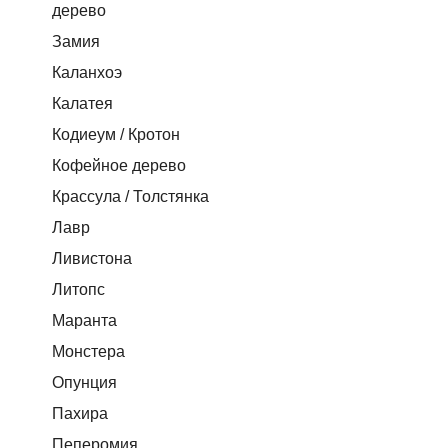
дерево
Замия
Каланхоэ
Калатея
Кодиеум / Кротон
Кофейное дерево
Крассула / Толстянка
Лавр
Ливистона
Литопс
Маранта
Монстера
Опунция
Пахира
Пеперомия