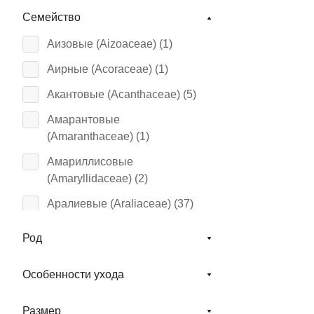
Семейство
Аизовые (Aizoaceae) (
1
)
Аирные (Acoraceae) (
1
)
Акантовые (Acanthaceae) (
5
)
Амарантовые
(Amaranthaceae) (
1
)
Амариллисовые
(Amaryllidaceae) (
2
)
Аралиевые (Araliaceae) (
37
)
Араукариевые
Род
(Araucariaceae) (
3
)
Ароидные (Araceae) (
564
)
Особенности ухода
Астровые (Asteraceae) (
3
)
Размер