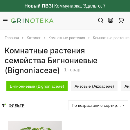
Новый ПВЗ!
Коммунарка, Эдальго, 7
Главная
Каталог
Комнатные растения
Комнатные растения 
Комнатные растения
семейства Бигнониевые
(Bignoniaceae)
1 товар
Бигнониевые (Bignoniaceae)
Аизовые (Aizoaceae)
Аи
По возрастанию сортировки
ФИЛЬТР