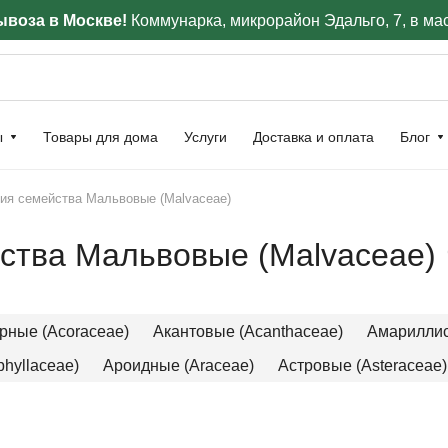
воза в Москве!
Коммунарка, микрорайон Эдальго, 7, в ма
ы
Товары для дома
Услуги
Доставка и оплата
Блог
ия семейства Мальвовые (Malvaceae)
ства Мальвовые (Malvaceae)
рные (Acoraceae)
Акантовые (Acanthaceae)
Амариллис
hyllaceae)
Ароидные (Araceae)
Астровые (Asteraceae)