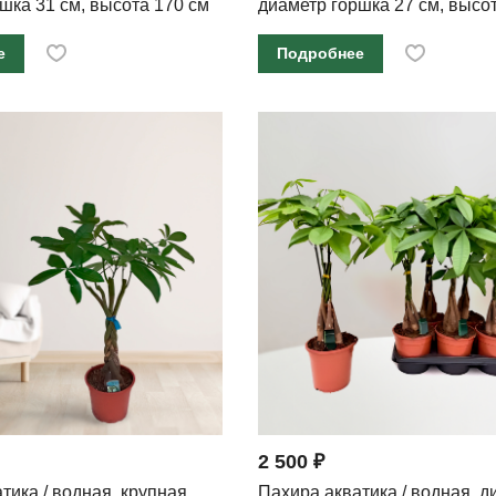
шка 31 см, высота 170 см
диаметр горшка 27 см, высо
е
Подробнее
2 500 ₽
тика / водная, крупная,
Пахира акватика / водная, д