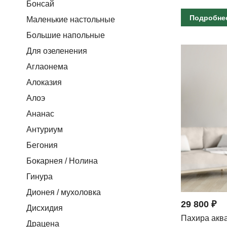
Бонсай
Подробне
Маленькие настольные
Большие напольные
Для озеленения
Аглаонема
Алоказия
Алоэ
Ананас
Антуриум
Бегония
Бокарнея / Нолина
Гинура
Дионея / мухоловка
29 800 ₽
Дисхидия
Пахира аква
Драцена