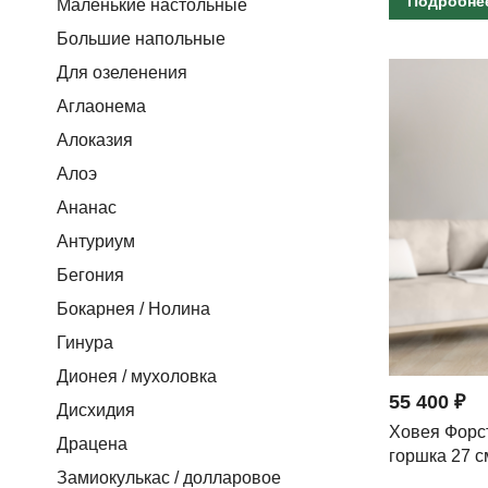
Подробне
Маленькие настольные
Большие напольные
Для озеленения
Аглаонема
Алоказия
Алоэ
Ананас
Антуриум
Бегония
Бокарнея / Нолина
Гинура
Дионея / мухоловка
55 400 ₽
Дисхидия
Ховея Форс
Драцена
горшка 27 с
Замиокулькас / долларовое