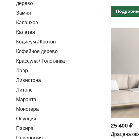
дерево
Подробне
Замия
Каланхоэ
Калатея
Кодиеум / Кротон
Кофейное дерево
Крассула / Толстянка
Лавр
Ливистона
Литопс
Маранта
Монстера
Опунция
25 400 ₽
Пахира
Драцена ок
Пеперомия