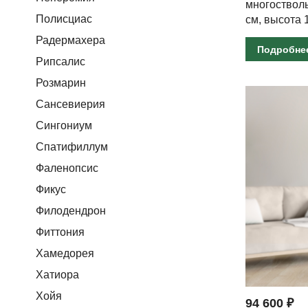
многостволь
Полисциас
см, высота 
Радермахера
Подробне
Рипсалис
Розмарин
Сансевиерия
Сингониум
Спатифиллум
Фаленопсис
Фикус
Филодендрон
Фиттония
Хамедорея
Хатиора
Хойя
94 600 ₽