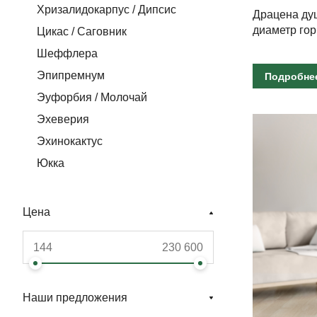
Хризалидокарпус / Дипсис
Драцена душ
диаметр гор
Цикас / Саговник
Шеффлера
Эпипремнум
Подробне
Эуфорбия / Молочай
Эхеверия
Эхинокактус
Юкка
Цена
Наши предложения