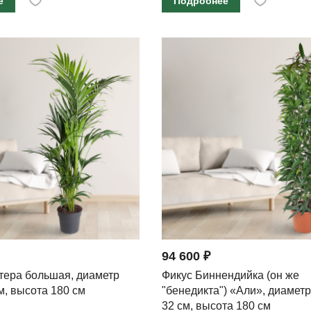
е
Подробнее
94 600 ₽
тера большая, диаметр
Фикус Биннендийка (он же
м, высота 180 см
"бенедикта") «Али», диамет
32 см, высота 180 см