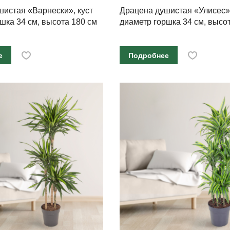
истая «Варнески», куст
Драцена душистая «Улисес»,
шка 34 см, высота 180 см
диаметр горшка 34 см, высо
е
Подробнее