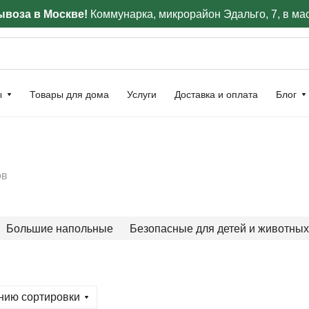
воза в Москве!
Коммунарка, микрорайон Эдальго, 7, в ма
ы
Товары для дома
Услуги
Доставка и оплата
Блог
ов
Большие напольные
Безопасные для детей и животных
нию сортировки