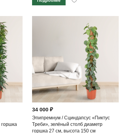
Подробнее
34 000 ₽
Эпипремнум / Сциндапсус «Пиктус
р горшка
Треби», зелёный столб диаметр
горшка 27 см, высота 150 см