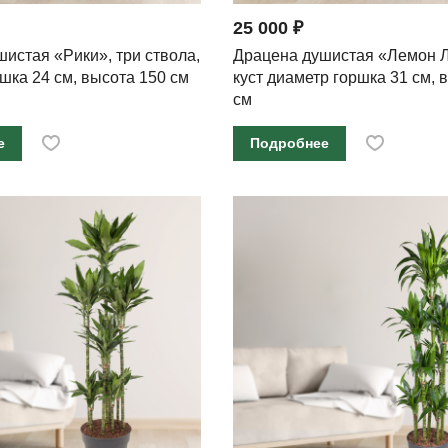
25 000 ₽
истая «Рики», три ствола,
Драцена душистая «Лемон 
шка 24 см, высота 150 см
куст диаметр горшка 31 см, 
см
е
Подробнее