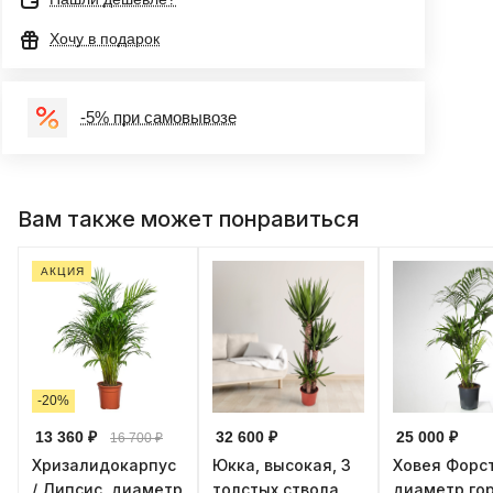
Хочу в подарок
-5% при самовывозе
Вам также может понравиться
АКЦИЯ
-20%
13 360 ₽
32 600 ₽
25 000 ₽
16 700 ₽
Хризалидокарпус
Юкка, высокая, 3
Ховея Форс
/ Дипсис, диаметр
толстых ствола,
диаметр го