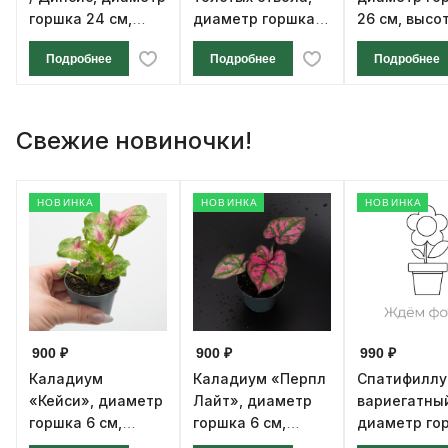
горшка 24 см,
диаметр горшка
26 см, высо
высота 130 см
27 см, высота 170
см
Подробнее
Подробнее
Подробнее
см
Свежие новиночки!
НОВИНКА
НОВИНКА
НОВИНКА
900 ₽
900 ₽
990 ₽
Каладиум
Каладиум «Перпл
Спатифилл
«Кейси», диаметр
Лайт», диаметр
вариегатны
горшка 6 см,
горшка 6 см,
диаметр го
высота 12 см
высота 12 см
см, высота 1