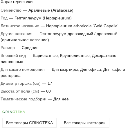
Характеристики
Семейство
—
Аралиевые (Araliaceae)
Род
—
Гептаплеурум (Heptapleurum)
Латинское название
—
Heptapleurum arboricola 'Gold Capella'
Другие названия
—
Гептаплеурум древовидный / древесный
(оригинальное название)
Размер
—
Средние
Внешний вид
—
Вариегатные, Крупнолистные, Декоративно-
лиственные
Для какого помещения
—
Для квартиры, Для офиса, Для кафе и
ресторана
Диаметр горшка (см)
—
17
Высота от пола (см)
—
60
Тематические подборки
—
Для неё
Все товары GRINOTEKA
Все товары категории