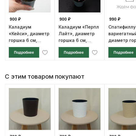
900 ₽
900 ₽
990 ₽
Каладиум
Каладиум «Перпл
Спатифилл
«Кейси», диаметр
Лайт», диаметр
вариегатны
горшка 6 см,
горшка 6 см,
диаметр го
высота 12 см
высота 12 см
см, высота 1
Подробнее
Подробнее
Подробнее
С этим товаром покупают