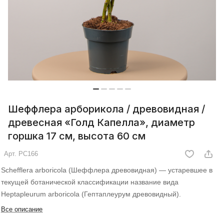
Шеффлера арборикола / древовидная /
древесная «Голд Капелла», диаметр
горшка 17 см, высота 60 см
Арт.
РС166
Schefflera arboricola (Шеффлера древовидная) — устаревшее в
текущей ботанической классификации название вида
Heptapleurum arboricola (Гептаплеурум древовидный).
Все описание