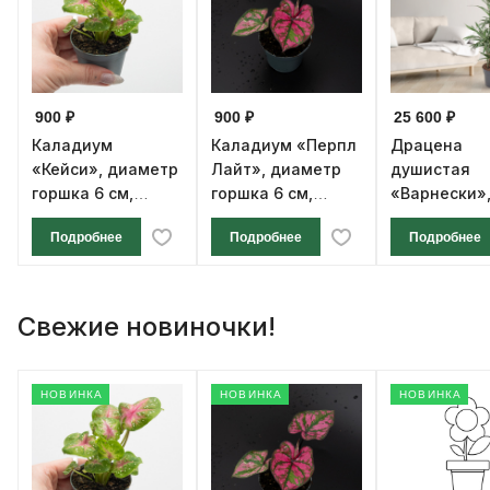
900 ₽
900 ₽
25 600 ₽
Каладиум
Каладиум «Перпл
Драцена
«Кейси», диаметр
Лайт», диаметр
душистая
горшка 6 см,
горшка 6 см,
«Варнески»,
высота 12 см
высота 12 см
ствола, диа
Подробнее
Подробнее
Подробнее
горшка 27 с
высота 140 
Свежие новиночки!
НОВИНКА
НОВИНКА
НОВИНКА