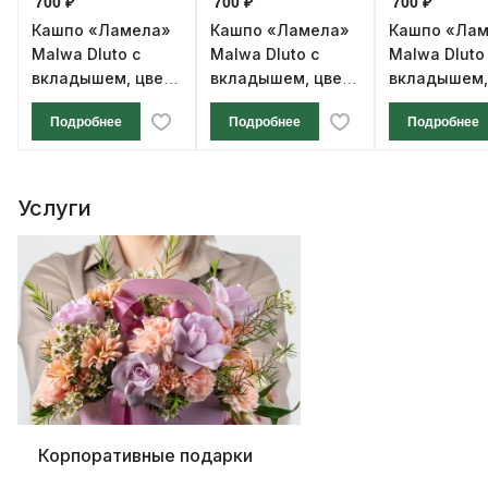
700 ₽
700 ₽
700 ₽
Кашпо «Ламела»
Кашпо «Ламела»
Кашпо «Ла
Malwa Dluto с
Malwa Dluto с
Malwa Dluto
вкладышем, цвет
вкладышем, цвет
вкладышем,
мокка, диаметр 19
кремовый,
капучино,
Подробнее
Подробнее
Подробнее
см, высота 20 см
диаметр 19 см,
диаметр 19 
высота 20 см
высота 20 с
Услуги
Корпоративные подарки