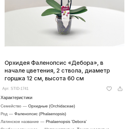
Орхидея Фаленопсис «Дебора», в
начале цветения, 2 ствола, диаметр
горшка 12 см, высота 60 см
Арт.
STID-1741
Характеристики
Семейство
—
Орхидные (Orchidaceae)
Род
—
Фаленопсис (Phalaenopsis)
Латинское название
—
Phalaenopsis 'Debora'