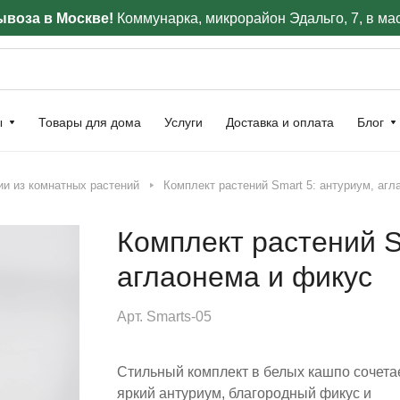
воза в Москве!
Коммунарка, микрорайон Эдальго, 7, в ма
ы
Товары для дома
Услуги
Доставка и оплата
Блог
ии из комнатных растений
Комплект растений Smart 5: антуриум, агл
Комплект растений S
аглаонема и фикус
Арт.
Smarts-05
Стильный комплект в белых кашпо сочета
яркий антуриум, благородный фикус и