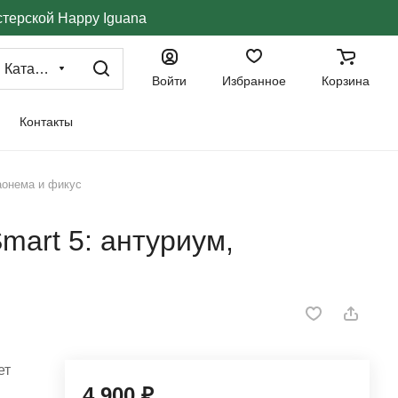
стерской Happy Iguana
Каталог
Войти
Избранное
Корзина
Контакты
аонема и фикус
mart 5: антуриум,
ет
4 900 ₽