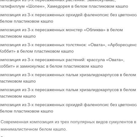
патифиллум «Шопен», Хамедорея в белом пластиковом кашпо
омпозиция из 3-х пересаженных орхидей фаленопсис без цветонос
 белом пластиковом кашпо
омпозиция из 3-х пересаженных монстер «Обликва» в белом
ластиковом кашпо
омпозиция из 3-х пересаженных толстянок: «Овата», «Арборесценс
Хоббит» в белом пластиковом кашпо
омпозиция из 3-х пересаженных растений: крассула «Овата»,
хоббит» и замиокулкас в белом пластиковом кашпо
омпозиция из 3-х пересаженных пальм хризалидокарпусов в белом
ластиковом кашпо
омпозиция из 3-х пересаженных пальм хризалидокарпусов в белом
ластиковом кашпо
омпозиция из 3-х пересаженных орхидей фаленопсис без цветонос
 белом пластиковом кашпо
Современная композиция из трех популярных видов суккулентов в
минималистичном белом кашпо.