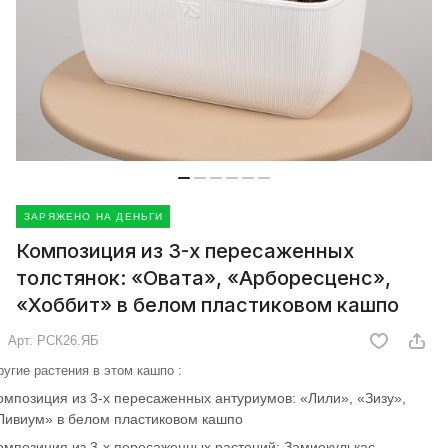
ЗАРЯЖЕНО НА ДЕНЬГИ
Композиция из 3-х пересаженных
толстянок: «Овата», «Арборесценс»,
«Хоббит» в белом пластиковом кашпо
Арт.
РСК26.ЯБ
ругие растения в этом кашпо :
омпозиция из 3-х пересаженных антуриумов: «Лили», «Зизу»,
Ливиум» в белом пластиковом кашпо
омпозиция из 3-х пересаженных растений: Замиокулькас,