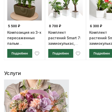
5 500 ₽
8 700 ₽
6 300 ₽
Композиция из 3-х
Комплект
Комплект
пересаженных
растений Smart 7:
растений Sm
пальм
замиокулькас,
замиокулька
хризалидокарпусов
монстера и юкка
антуриум
Подробнее
Подробнее
Подробнее
в оливковом
пластиковом
кашпо
Услуги