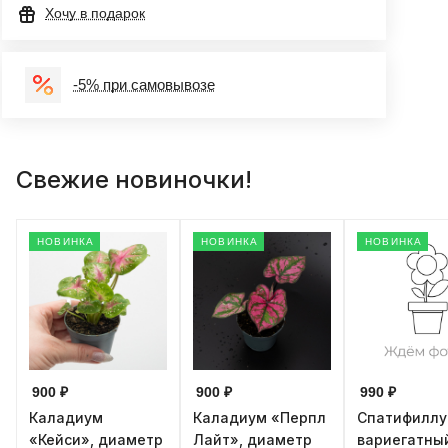
Хочу в подарок
-5% при самовывозе
Свежие новиночки!
НОВИНКА
НОВИНКА
НОВИНКА
900 ₽
900 ₽
990 ₽
Каладиум
Каладиум «Перпл
Спатифилл
«Кейси», диаметр
Лайт», диаметр
вариегатны