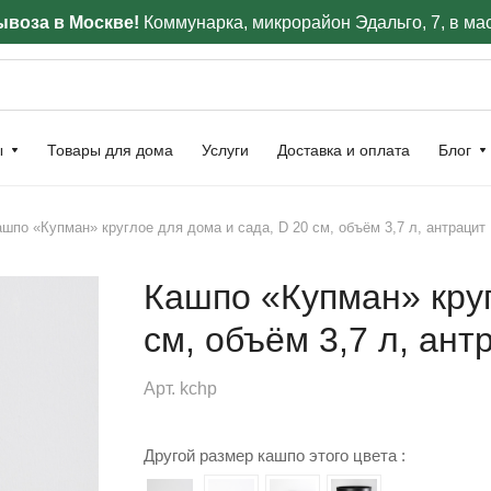
воза в Москве!
Коммунарка, микрорайон Эдальго, 7, в ма
ы
Товары для дома
Услуги
Доставка и оплата
Блог
ашпо «Купман» круглое для дома и сада, D 20 см, объём 3,7 л, антрацит
Кашпо «Купман» круг
см, объём 3,7 л, ант
Арт.
kchp
Другой размер кашпо этого цвета :