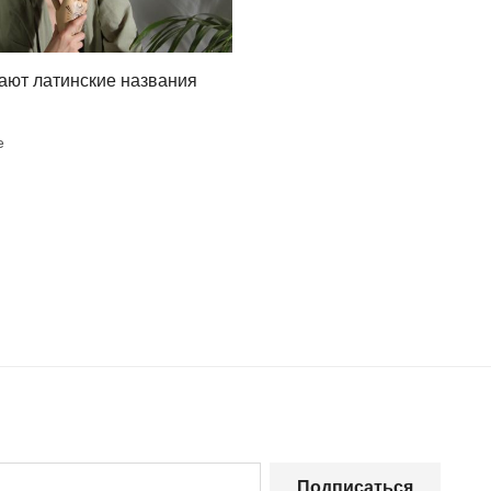
ают латинские названия
е
Подписаться