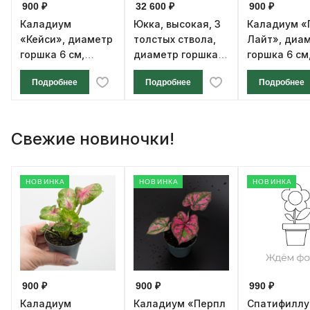
900 ₽
32 600 ₽
900 ₽
Каладиум
Юкка, высокая, 3
Каладиум «
«Кейси», диаметр
толстых ствола,
Лайт», диа
горшка 6 см,
диаметр горшка
горшка 6 см
высота 12 см
27 см, высота 170
высота 12 с
Подробнее
Подробнее
Подробнее
см
Свежие новиночки!
НОВИНКА
НОВИНКА
НОВИНКА
900 ₽
900 ₽
990 ₽
Каладиум
Каладиум «Перпл
Спатифилл