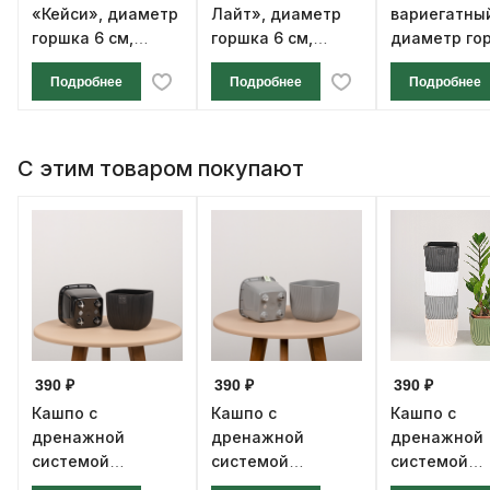
«Кейси», диаметр
Лайт», диаметр
вариегатны
горшка 6 см,
горшка 6 см,
диаметр го
высота 12 см
высота 12 см
см, высота 1
Подробнее
Подробнее
Подробнее
С этим товаром покупают
390 ₽
390 ₽
390 ₽
Кашпо с
Кашпо с
Кашпо с
дренажной
дренажной
дренажной
системой
системой
системой
«Фабио» VipSet
«Фабио» VipSet
«Фабио» Vi