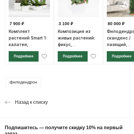
7 900 ₽
3 100 ₽
80 000 ₽
Комплект
Композиция из
Филодендр
растений Smart 1:
живых растений:
сканденс /
калатея,
фикус,
лазящий,
филодендрон и 3
филодендрон,
огромный,
Подробнее
Подробнее
Подробнее
фаленопсиса
фиттония,
колонна, д
диаметр горшка
горшка 35 с
13 см
высота 200 
филодендрон
Назад к списку
Подпишитесь — получите скидку 10% на первый
заказ