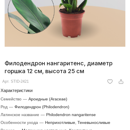
Филодендрон нангаритенс, диаметр
горшка 12 см, высота 25 см
Арт.
STID-2421
Характеристики
Семейство
—
Ароидные (Araceae)
Род
—
Филодендрон (Philodendron)
Латинское название
—
Philodendron nangaritense
Особенности ухода
—
Неприхотливые, Теневыносливые