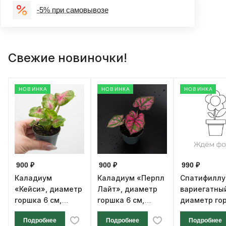
-5% при самовывозе
Свежие новиночки!
НОВИНКА
НОВИНКА
НОВИНКА
900 ₽
900 ₽
990 ₽
Каладиум
Каладиум «Перпл
Спатифилл
«Кейси», диаметр
Лайт», диаметр
вариегатны
горшка 6 см,
горшка 6 см,
диаметр го
высота 12 см
высота 12 см
см, высота 1
Подробнее
Подробнее
Подробнее