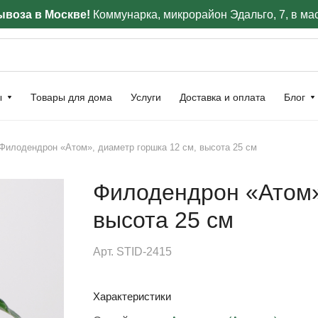
воза в Москве!
Коммунарка, микрорайон Эдальго, 7, в ма
ы
Товары для дома
Услуги
Доставка и оплата
Блог
Филодендрон «Атом», диаметр горшка 12 см, высота 25 см
Филодендрон «Атом»
высота 25 см
Арт.
STID-2415
Характеристики