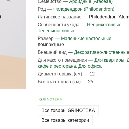
Семейство
—
Ароидные (Araceae)
Род
—
Филодендрон (Philodendron)
Латинское название
—
Philodendron 'Atom
Особенности ухода
—
Неприхотливые
,
Теневыносливые
Размер
—
Маленькие настольные
,
Компактные
Внешний вид
—
Декоративно-лиственны
Для какого помещения
—
Для квартиры
,
кафе и ресторана
,
Для офиса
Диаметр горшка (см)
—
12
Высота от пола (см)
—
25
Все товары GRINOTEKA
Все товары категории