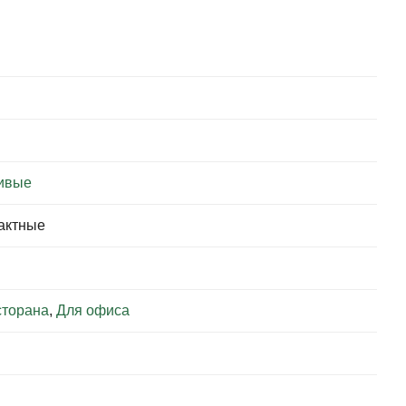
ивые
пактные
сторана
,
Для офиса