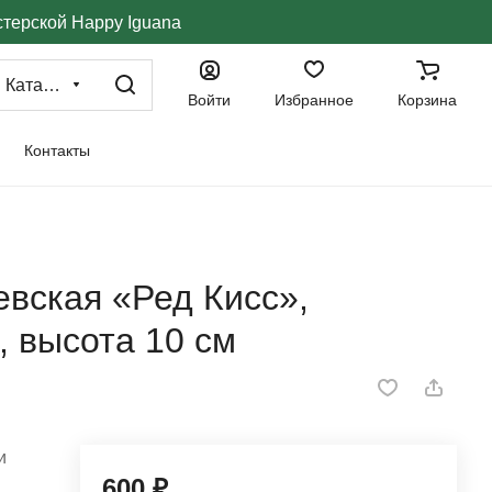
стерской Happy Iguana
Каталог
Войти
Избранное
Корзина
Контакты
евская «Ред Кисс»,
, высота 10 см
и
600 ₽