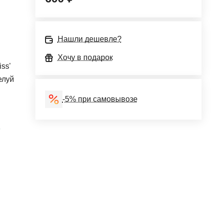
Нашли дешевле?
Хочу в подарок
ss'
елуй
-5% при самовывозе
е