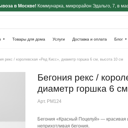
воза в Москве!
Коммунарка, микрорайон Эдальго, 7, в ма
ы
Товары для дома
Услуги
Доставка и оплата
Блог
ия рекс / королевская «Ред Кисс», диаметр горшка 6 см, высота 10 см
Бегония рекс / корол
диаметр горшка 6 см
Арт.
РМ124
Бегония «Красный Поцелуй» — красивая 
неприхотливая бегония.