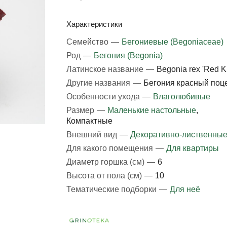
Характеристики
Семейство
—
Бегониевые (Begoniaceae)
Род
—
Бегония (Begonia)
Латинское название
—
Begonia rex 'Red Ki
Другие названия
—
Бегония красный поц
Особенности ухода
—
Влаголюбивые
Размер
—
Маленькие настольные
,
Компактные
Внешний вид
—
Декоративно-лиственны
Для какого помещения
—
Для квартиры
Диаметр горшка (см)
—
6
Высота от пола (см)
—
10
Тематические подборки
—
Для неё