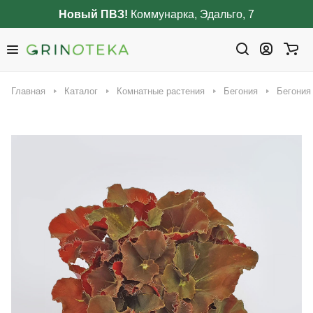
Новый ПВЗ!
Коммунарка, Эдальго, 7
Главная
Каталог
Комнатные растения
Бегония
Бегония