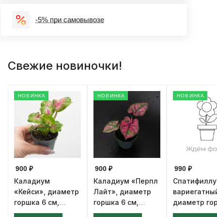
-5% при самовывозе
Свежие новиночки!
НОВИНКА
НОВИНКА
НОВИНКА
900 ₽
900 ₽
990 ₽
Каладиум
Каладиум «Перпл
Спатифилл
«Кейси», диаметр
Лайт», диаметр
вариегатны
горшка 6 см,
горшка 6 см,
диаметр го
высота 12 см
высота 12 см
см, высота 1