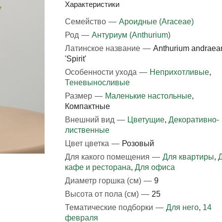
Характеристики
Семейство
—
Ароидные (Araceae)
Род
—
Антуриум (Anthurium)
Латинское название
—
Anthurium andrae
'Spirit'
Особенности ухода
—
Неприхотливые
,
Теневыносливые
Размер
—
Маленькие настольные
,
Компактные
Внешний вид
—
Цветущие
,
Декоративно-
лиственные
Цвет цветка
—
Розовый
Для какого помещения
—
Для квартиры
,
кафе и ресторана
,
Для офиса
Диаметр горшка (см)
—
9
Высота от пола (см)
—
25
Тематические подборки
—
Для него
,
14
февраля