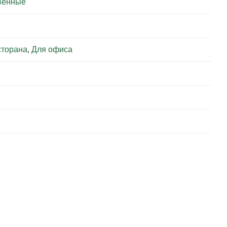
венные
сторана
,
Для офиса