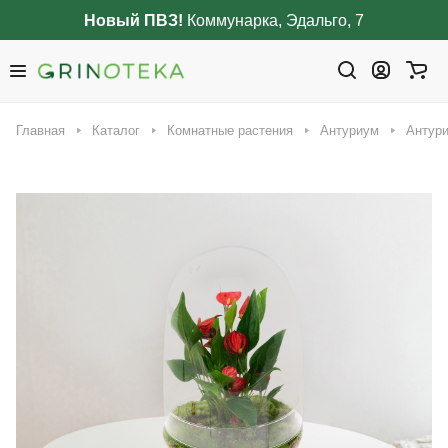
Новый ПВЗ!
Коммунарка, Эдальго, 7
Главная
Каталог
Комнатные растения
Антуриум
Антури