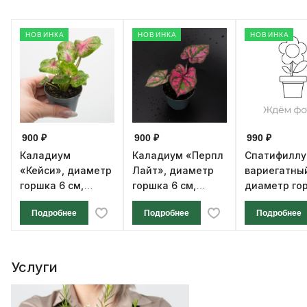
НОВИНКА
НОВИНКА
НОВИНКА
900 ₽
900 ₽
990 ₽
Каладиум
Каладиум «Перпл
Спатифилл
«Кейси», диаметр
Лайт», диаметр
вариегатны
горшка 6 см,
горшка 6 см,
диаметр го
высота 12 см
высота 12 см
см, высота 1
Подробнее
Подробнее
Подробнее
Услуги