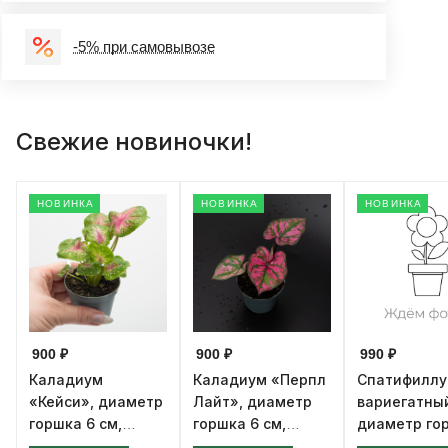
-5% при самовывозе
Свежие новиночки!
НОВИНКА
НОВИНКА
НОВИНКА
900 ₽
900 ₽
990 ₽
Каладиум
Каладиум «Перпл
Спатифилл
«Кейси», диаметр
Лайт», диаметр
вариегатны
горшка 6 см,
горшка 6 см,
диаметр го
высота 12 см
высота 12 см
см, высота 1