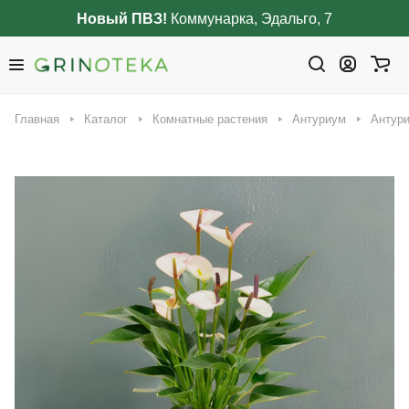
Новый ПВЗ!
Коммунарка, Эдальго, 7
Главная
Каталог
Комнатные растения
Антуриум
Антури