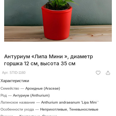
Антуриум «Липа Мини », диаметр
горшка 12 см, высота 35 см
Арт.
STID-1160
Характеристики
Семейство
—
Ароидные (Araceae)
Род
—
Антуриум (Anthurium)
Латинское название
—
Anthurium andraeanum 'Lipa Mini '
Особенности ухода
—
Неприхотливые, Теневыносливые