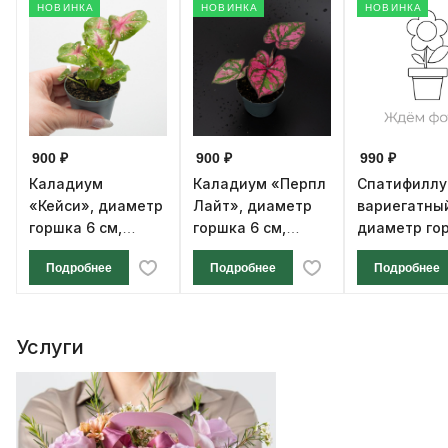
НОВИНКА
НОВИНКА
НОВИНКА
900 ₽
900 ₽
990 ₽
Каладиум
Каладиум «Перпл
Спатифилл
«Кейси», диаметр
Лайт», диаметр
вариегатны
горшка 6 см,
горшка 6 см,
диаметр го
высота 12 см
высота 12 см
см, высота 1
Подробнее
Подробнее
Подробнее
Услуги