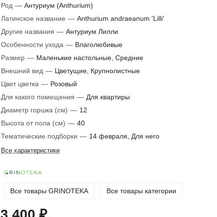
Род
—
Антуриум (Anthurium)
Латинское название
—
Anthurium andraeanum 'Lilli'
Другие названия
—
Антуриум Лилли
Особенности ухода
—
Влаголюбивые
Размер
—
Маленькие настольные, Средние
Внешний вид
—
Цветущие, Крупнолистные
Цвет цветка
—
Розовый
Для какого помещения
—
Для квартиры
Диаметр горшка (см)
—
12
Высота от пола (см)
—
40
Тематические подборки
—
14 февраля, Для него
Все характеристики
Все товары GRINOTEKA
Все товары категории
3 400 ₽