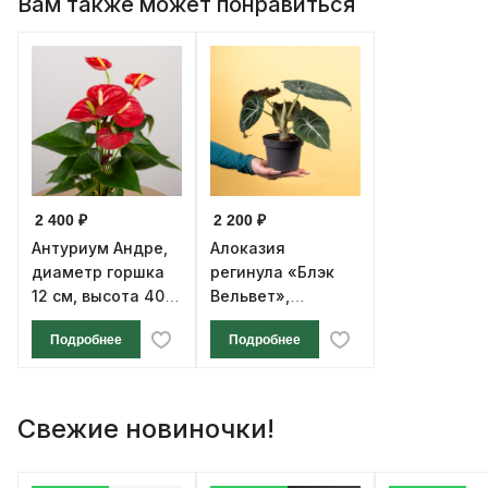
Вам также может понравиться
2 400 ₽
2 200 ₽
Антуриум Андре,
Алоказия
диаметр горшка
регинула «Блэк
12 см, высота 40
Вельвет»,
см
диаметр горшка
Подробнее
Подробнее
12 см, высота 30
см
Свежие новиночки!