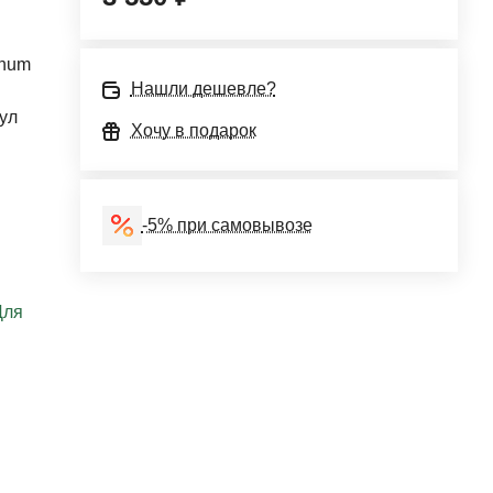
anum
Нашли дешевле?
ул
Хочу в подарок
-5% при самовывозе
Для