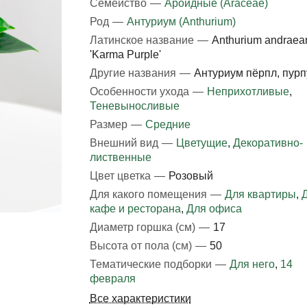
Семейство
—
Ароидные (Araceae)
Род
—
Антуриум (Anthurium)
Латинское название
—
Anthurium andrae
'Karma Purple'
Другие названия
—
Антуриум пёрпл, пурп
Особенности ухода
—
Неприхотливые
,
Теневыносливые
Размер
—
Средние
Внешний вид
—
Цветущие
,
Декоративно-
лиственные
Цвет цветка
—
Розовый
Для какого помещения
—
Для квартиры
,
кафе и ресторана
,
Для офиса
Диаметр горшка (см)
—
17
Высота от пола (см)
—
50
Тематические подборки
—
Для него
,
14
февраля
Все характеристики