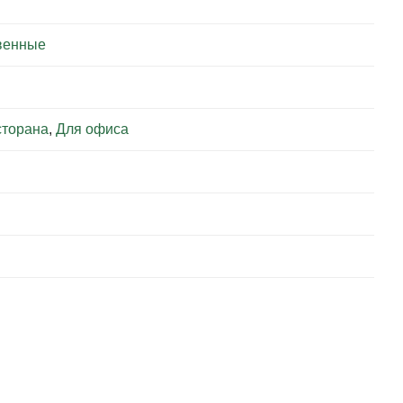
венные
сторана
,
Для офиса