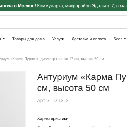
воза в Москве!
Коммунарка, микрорайон Эдальго, 7, в ма
ы
Товары для дома
Услуги
Доставка и оплата
Блог
уриум «Карма Пурпл », диаметр горшка 17 см, высота 50 см
Антуриум «Карма Пур
см, высота 50 см
Арт.
STID-1212
Характеристики