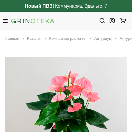
Новый ПВЗ!
Коммунарка, Эдальго, 7
Главная
Каталог
Комнатные растения
Антуриум
Антури