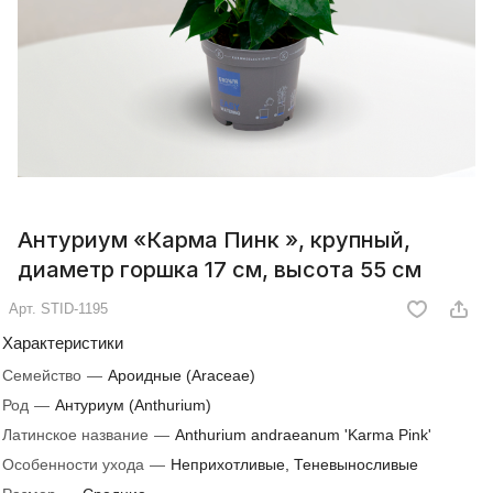
Антуриум «Карма Пинк », крупный,
диаметр горшка 17 см, высота 55 см
Арт.
STID-1195
Характеристики
Семейство
—
Ароидные (Araceae)
Род
—
Антуриум (Anthurium)
Латинское название
—
Anthurium andraeanum 'Karma Pink'
Особенности ухода
—
Неприхотливые, Теневыносливые