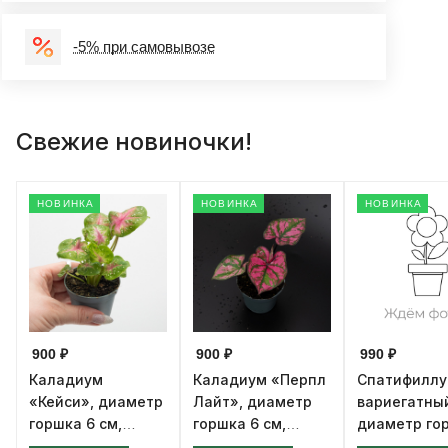
-5% при самовывозе
Свежие новиночки!
НОВИНКА
НОВИНКА
НОВИНКА
900 ₽
900 ₽
990 ₽
Каладиум
Каладиум «Перпл
Спатифилл
«Кейси», диаметр
Лайт», диаметр
вариегатны
горшка 6 см,
горшка 6 см,
диаметр го
высота 12 см
высота 12 см
см, высота 1