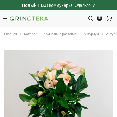
Новый ПВЗ!
Коммунарка, Эдальго, 7
Главная
Каталог
Комнатные растения
Антуриум
Антури