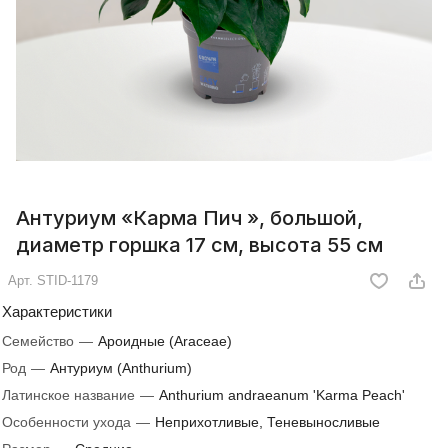
Антуриум «Карма Пич », большой,
диаметр горшка 17 см, высота 55 см
Арт.
STID-1179
Характеристики
Семейство
—
Ароидные (Araceae)
Род
—
Антуриум (Anthurium)
Латинское название
—
Anthurium andraeanum 'Karma Peach'
Особенности ухода
—
Неприхотливые, Теневыносливые