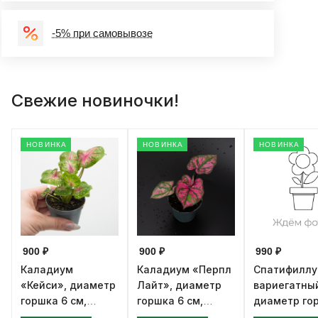
-5% при самовывозе
Свежие новиночки!
НОВИНКА
НОВИНКА
НОВИНКА
900 ₽
900 ₽
990 ₽
Каладиум
Каладиум «Перпл
Спатифилл
«Кейси», диаметр
Лайт», диаметр
вариегатны
горшка 6 см,
горшка 6 см,
диаметр го
высота 12 см
высота 12 см
см, высота 1