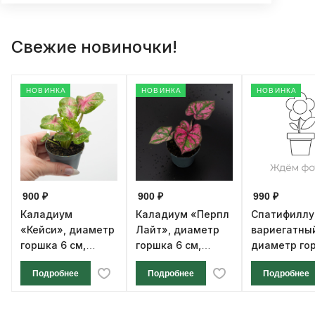
Свежие новиночки!
НОВИНКА
НОВИНКА
НОВИНКА
900 ₽
900 ₽
990 ₽
Каладиум
Каладиум «Перпл
Спатифилл
«Кейси», диаметр
Лайт», диаметр
вариегатны
горшка 6 см,
горшка 6 см,
диаметр го
высота 12 см
высота 12 см
см, высота 1
Подробнее
Подробнее
Подробнее