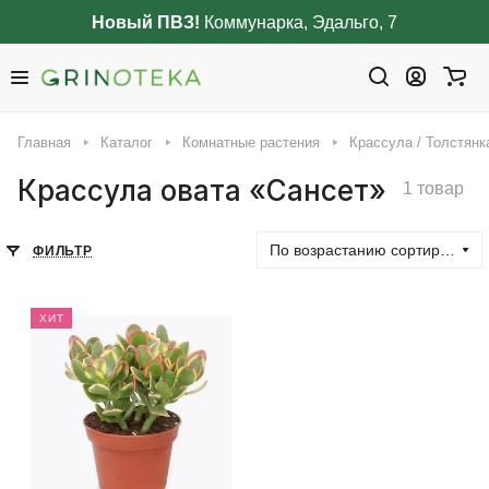
Новый ПВЗ!
Коммунарка, Эдальго, 7
Главная
Каталог
Комнатные растения
Крассула / Толстянк
Крассула овата «Сансет»
1 товар
По возрастанию сортировки
ФИЛЬТР
ХИТ