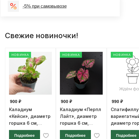
-5% при самовывозе
Свежие новиночки!
НОВИНКА
НОВИНКА
НОВИНКА
900 ₽
900 ₽
990 ₽
Каладиум
Каладиум «Перпл
Спатифилл
«Кейси», диаметр
Лайт», диаметр
вариегатны
горшка 6 см,
горшка 6 см,
диаметр го
высота 12 см
высота 12 см
см, высота 1
Подробнее
Подробнее
Подробнее