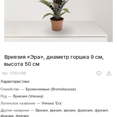
Вриезия «Эра», диаметр горшка 9 см,
высота 50 см
Арт.
STID-2769
Характеристики
Семейство
—
Бромелиевые (Bromeliaceae)
Род
—
Вриезия (Vriesea)
Латинское название
—
Vriesea 'Era'
Другие названия
—
Вризея, врезия, врезея, фриезия, фризея,
фрезия, фрезея