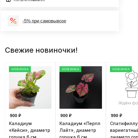
-5% при самовывозе
Свежие новиночки!
НОВИНКА
НОВИНКА
НОВИНКА
900 ₽
900 ₽
990 ₽
Каладиум
Каладиум «Перпл
Спатифилл
«Кейси», диаметр
Лайт», диаметр
вариегатны
горшка 6 см,
горшка 6 см,
диаметр го