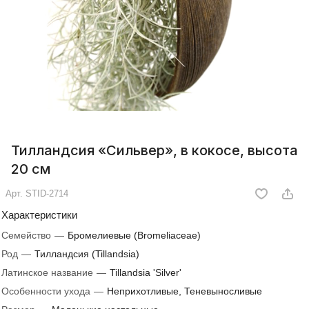
Тилландсия «Сильвер», в кокосе, высота
20 см
Арт.
STID-2714
Характеристики
Семейство
—
Бромелиевые (Bromeliaceae)
Род
—
Тилландсия (Tillandsia)
Латинское название
—
Tillandsia 'Silver'
Особенности ухода
—
Неприхотливые, Теневыносливые