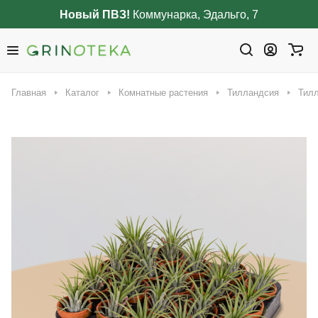
Новый ПВЗ!
Коммунарка, Эдальго, 7
Главная
Каталог
Комнатные растения
Тилландсия
Тилл