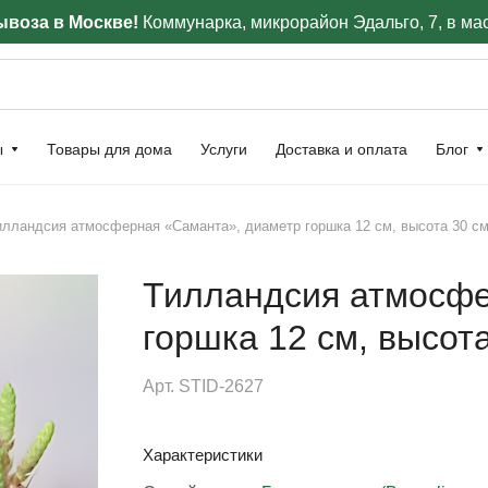
воза в Москве!
Коммунарка, микрорайон Эдальго, 7, в ма
ы
Товары для дома
Услуги
Доставка и оплата
Блог
илландсия атмосферная «Саманта», диаметр горшка 12 см, высота 30 с
Тилландсия атмосфе
горшка 12 см, высот
Арт.
STID-2627
Характеристики