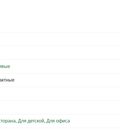
ивые
пактные
сторана
,
Для детской
,
Для офиса