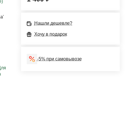
e)
a'
Нашли дешевле?
Хочу в подарок
-5% при самовывозе
Для
а