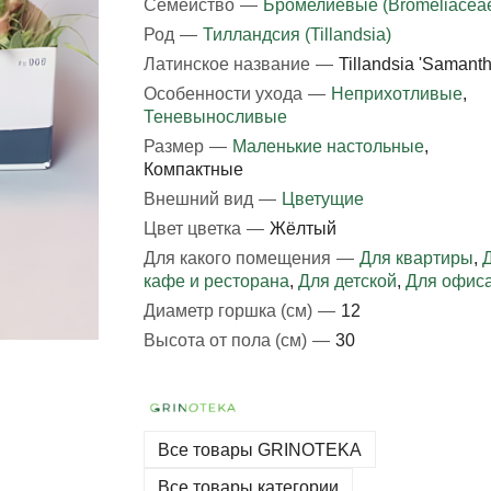
Семейство
—
Бромелиевые (Bromeliacea
Род
—
Тилландсия (Tillandsia)
Латинское название
—
Tillandsia 'Samanth
Особенности ухода
—
Неприхотливые
,
Теневыносливые
Размер
—
Маленькие настольные
,
Компактные
Внешний вид
—
Цветущие
Цвет цветка
—
Жёлтый
Для какого помещения
—
Для квартиры
,
кафе и ресторана
,
Для детской
,
Для офис
Диаметр горшка (см)
—
12
Высота от пола (см)
—
30
Все товары GRINOTEKA
Все товары категории